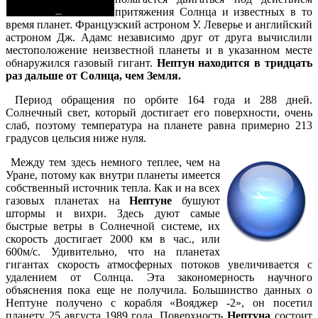
притяжения Солнца и известных в то
время планет. Французский астроном У. Леверье и английский
астроном Дж. Адамс независимо друг от друга вычислили
местоположение неизвестной планеты и в указанном месте
обнаружился газовый гигант.
Нептун находится в тридцать
раз дальше от Солнца, чем Земля.
Период обращения по орбите 164 года и 288 дней.
Солнечный свет, который достигает его поверхности, очень
слаб, поэтому температура на планете равна примерно 213
градусов цельсия ниже нуля.
Между тем здесь немного теплее, чем на
Уране, потому как внутри планеты имеется
собственный источник тепла. Как и на всех
газовых планетах на
Нептуне
бушуют
штормы и вихри. Здесь дуют самые
быстрые ветры в Солнечной системе, их
скорость достигает 2000 км в час., или
600м/с. Удивительно, что на планетах
гигантах скорость атмосферных потоков увеличивается с
удалением от Солнца. Эта закономерность научного
объяснения пока еще не получила. Большинство данных о
Нептуне получено с корабля «Вояджер -2», он посетил
планету 25 августа 1989 года. Поверхность
Нептуна
состоит