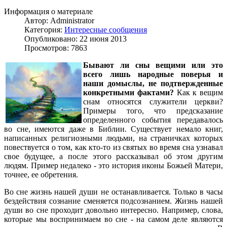
Информация о материале
Автор:
Administrator
Категория:
Интересные сообщения
Опубликовано: 22 июня 2013
Просмотров: 7863
Бывают ли сны вещими или это
всего лишь народные поверья и
наши домыслы, не подтвержденные
конкретными фактами?
Как к вещим
снам относятся служители церкви?
Примеры того, что предсказание
определенного события передавалось
во сне, имеются даже в Библии. Существует немало книг,
написанных религиозными людьми, на страничках которых
повествуется о том, как кто-то из святых во время сна узнавал
свое будущее, а после этого рассказывал об этом другим
людям. Пример недалеко - это история иконы Божьей Матери,
точнее, ее обретения.
Во сне жизнь нашей души не останавливается. Только в часы
бездействия сознание сменяется подсознанием. Жизнь нашей
души во сне проходит довольно интересно. Например, слова,
которые мы воспринимаем во сне - на самом деле являются