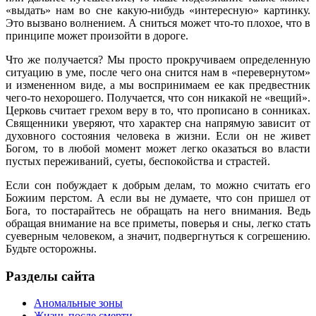
«выдать» нам во сне какую-нибудь «интересную» картинку.
Это вызвано волнением. А сниться может что-то плохое, что в
принципе может произойти в дороге.
Что же получается? Мы просто прокручиваем определенную
ситуацию в уме, после чего она снится нам в «перевернутом»
и измененном виде, а мы воспринимаем ее как предвестник
чего-то нехорошего. Получается, что сон никакой не «вещий».
Церковь считает грехом веру в то, что прописано в сонниках.
Священники уверяют, что характер сна напрямую зависит от
духовного состояния человека в жизни. Если он не живет
Богом, то в любой момент может легко оказаться во власти
пустых переживаний, суеты, беспокойства и страстей.
Если сон побуждает к добрым делам, то можно считать его
Божиим перстом. А если вы не думаете, что сон пришел от
Бога, то постарайтесь не обращать на него внимания. Ведь
обращая внимание на все приметы, поверья и сны, легко стать
суеверным человеком, а значит, подвергнуться к согрешению.
Будьте осторожны.
Разделы сайта
Аномальные зоны
Жизнь после смерти