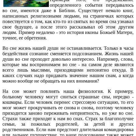
определенного события передавалось
во сне, имеются даже в Библии. Существует немало книг,
написанных религиозными людьми, на страничках которых
повествуется о том, как кто-то из святых во время сна узнавал
свое будущее, а после этого рассказывал об этом другим
людям. Пример недалеко - это история иконы Божьей Матери,
точнее, ее обретения.
Во сне жизнь нашей души не останавливается. Только в часы
бездействия сознание сменяется подсознанием. Жизнь нашей
души во сне проходит довольно интересно. Например, слова,
которые мы воспринимаем во сне - на самом деле являются
всего лишь мыслями, приходящими непонятно откуда. В
каких случаях надо придавать значение нашим снам, а когда
можно вообще не обращать на них внимания?
На сон может повлиять наша физиология. К примеру,
больному человеку могут сниться страшные сны, нередко -
кошмары. Если человек перенес стрессовую ситуацию, то его
мозг может прокручивать ее снова и снова, поэтому человеку
приходится заново переживать неприятность, но уже во сне.
Страхи также приходят к нам во снах. Страх за благополучие
семьи, за пожилых родителей, за детей и других
родственников. Если нам предстоит длительная командировка
или дальнее путешествие, то наше подсознание также может